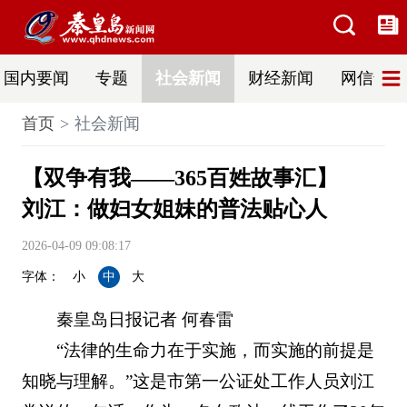
国内要闻
专题
社会新闻
财经新闻
网信普法
首页
社会新闻
【双争有我——365百姓故事汇】
刘江：做妇女姐妹的普法贴心人
2026-04-09 09:08:17
字体：
小
中
大
秦皇岛日报记者 何春雷
“法律的生命力在于实施，而实施的前提是
知晓与理解。”这是市第一公证处工作人员刘江