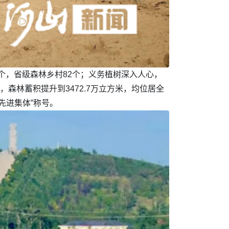
市8个，省级森林乡村82个；义务植树深入人心，
亩，森林蓄积提升到3472.7万立方米，均位居全
先进集体”称号。