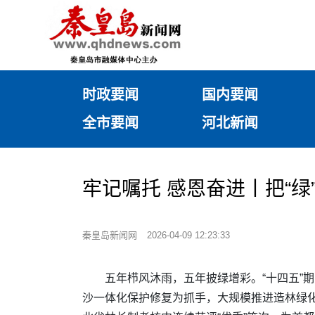
时政要闻
国内要闻
全市要闻
河北新闻
牢记嘱托 感恩奋进丨把“
秦皇岛新闻网
2026-04-09 12:23:33
五年栉风沐雨，五年披绿增彩。“十四五”
沙一体化保护修复为抓手，大规模推进造林绿化