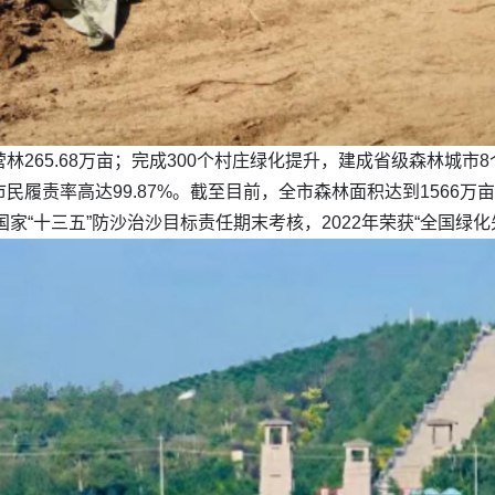
营林265.68万亩；完成300个村庄绿化提升，建成省级森林城
市民履责率高达99.87%。截至目前，全市森林面积达到1566万
家“十三五”防沙治沙目标责任期末考核，2022年荣获“全国绿化