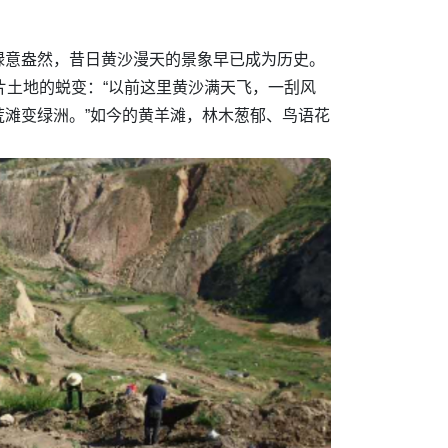
绿意盎然，昔日黄沙漫天的景象早已成为历史。
片土地的蜕变：“以前这里黄沙满天飞，一刮风
滩变绿洲。”如今的黄羊滩，林木葱郁、鸟语花