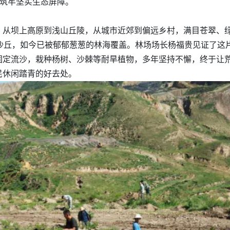
都筑牢坚实生态屏障。
，从坝上高原到浅山丘陵，从城市近郊到偏远乡村，满目苍翠、
沙丘，如今已被郁郁葱葱的林海覆盖。林场场长杨福贵见证了这
固定流沙，栽种杨树、沙棘等耐旱植物，多年坚持不懈，终于让荒
民休闲踏青的好去处。