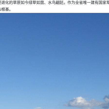
经退化的草原如今绿草如茵、水鸟翩跹。作为全省唯一建有国家
态根基。