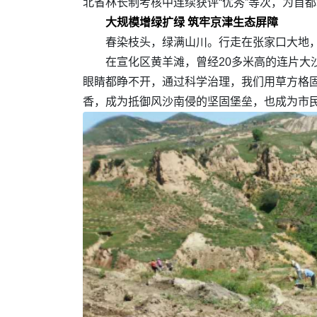
北省林长制考核中连续获评“优秀”等次，为首
大规模增绿扩绿 筑牢京津生态屏障
春染枝头，绿满山川。行走在张家口大地
在宣化区黄羊滩，曾经20多米高的连片大
眼睛都睁不开，通过科学治理，我们用草方格
香，成为抵御风沙南侵的坚固堡垒，也成为市