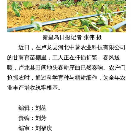
秦皇岛日报记者 张伟 摄
近日，在卢龙县河北中薯农业科技有限公司
的甘薯育苗棚里，工人正在扦插扩繁。春风送
暖，卢龙县田间地头春耕序曲已然奏响。农户们
抢抓农时，通过科学育种与精耕细作，为全年农
业丰产增收筑牢根基。
编辑：刘菡
责编：刘芳
编审：刘福庆