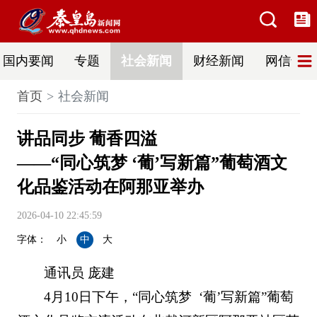
国内要闻
专题
社会新闻
财经新闻
网信普法
首页
社会新闻
讲品同步 葡香四溢
——“同心筑梦 ‘葡’写新篇”葡萄酒文
化品鉴活动在阿那亚举办
2026-04-10 22:45:59
字体：
小
中
大
通讯员 庞建
4月10日下午，“同心筑梦 ‘葡’写新篇”葡萄