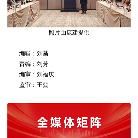
照片由庞建提供
编辑：刘菡
责编：刘芳
编审：刘福庆
监审：王勍