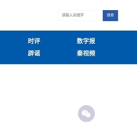
搜索
时评
数字报
辟谣
秦视频