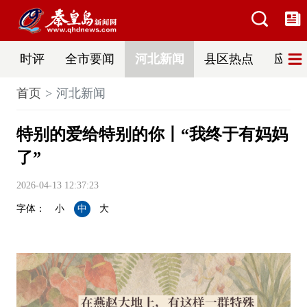
时评
全市要闻
河北新闻
县区热点
应急
首页
河北新闻
特别的爱给特别的你丨“我终于有妈妈
了”
2026-04-13 12:37:23
字体：
小
中
大