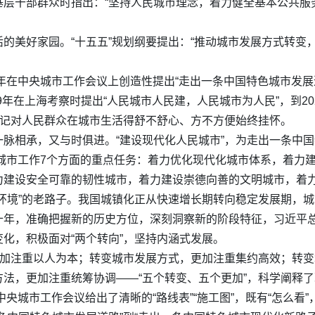
层干部群众时指出：“坚持人民城市理念，着力健全基本公共服务
的美好家园。“十五五”规划纲要提出：“推动城市发展方式转变
年在中央城市工作会议上创造性提出“走出一条中国特色城市发展道
19年在上海考察时提出“人民城市人民建，人民城市为人民”，到2
书记对人民群众在城市生活得舒不舒心、方不方便始终挂怀。
脉相承，又与时俱进。“建设现代化人民城市”，为走出一条中
了城市工作7个方面的重点任务：着力优化现代化城市体系，着力
力建设安全可靠的韧性城市，着力建设崇德向善的文明城市，着
环境”的老路子。我国城镇化正从快速增长期转向稳定发展期，
十年，准确把握新的历史方位，深刻洞察新的阶段特征，习近平
化，积极面对“两个转向”，坚持内涵式发展。
更加注重以人为本；转变城市发展方式，更加注重集约高效；转
法，更加注重统筹协调——“五个转变、五个更加”，科学阐释
中央城市工作会议给出了清晰的“路线表”“施工图”，既有“怎么看”