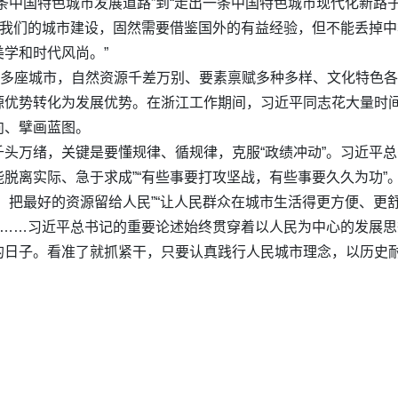
条中国特色城市发展道路”到“走出一条中国特色城市现代化新路子
。我们的城市建设，固然需要借鉴国外的有益经验，但不能丢掉中
学和时代风尚。”
0多座城市，自然资源千差万别、要素禀赋多种多样、文化特色
源优势转化为发展优势。在浙江工作期间，习近平同志花大量时
向、擘画蓝图。
头万绪，关键是要懂规律、循规律，克服“政绩冲动”。习近平总
脱离实际、急于求成”“有些事要打攻坚战，有些事要久久为功”
，把最好的资源留给人民”“让人民群众在城市生活得更方便、更舒
”……习近平总书记的重要论述始终贯穿着以人民为中心的发展思
的日子。看准了就抓紧干，只要认真践行人民城市理念，以历史