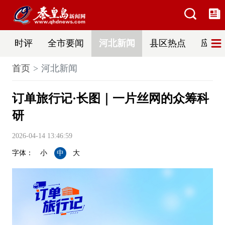
时评
全市要闻
河北新闻
县区热点
应急
首页
河北新闻
订单旅行记·长图｜一片丝网的众筹科
研
2026-04-14 13:46:59
字体：
小
中
大