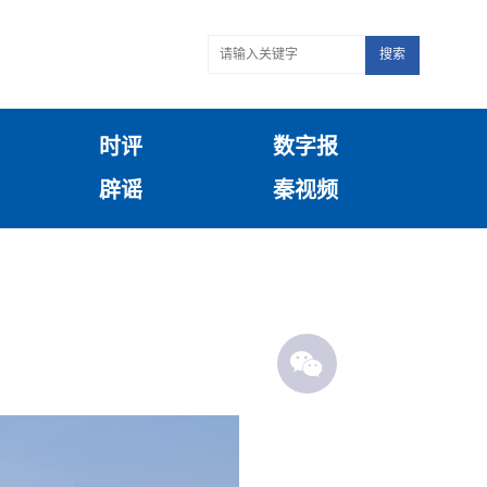
搜索
时评
数字报
辟谣
秦视频