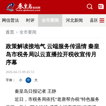
网信普法
时评
全市要闻
河北新闻
县区热
首页
全市要闻
政策解读接地气 云端服务传温情 秦皇
岛市税务局以云直播拉开税收宣传月
序幕
2026-04-15 09:45:53
字体：
小
中
大
秦皇岛日报记者 王静
近日，市税务局依托“老唐帮办税”特色服务