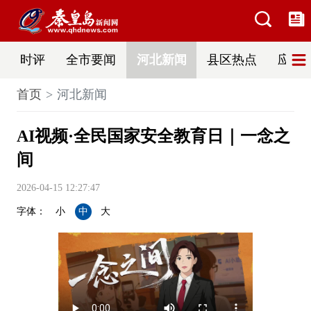
时评
全市要闻
河北新闻
县区热点
应急
首页
河北新闻
AI视频·全民国家安全教育日｜一念之
间
2026-04-15 12:27:47
字体：
小
中
大