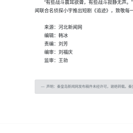
“有些战斗震耳欲聋，有些战斗寂静无声。
闻联合名侦探小宇推出短剧《追迹》，致敬每
来源：河北新闻网
编辑：韩冰
责编：刘芳
编审：刘福庆
监审：王勍
声明：秦皇岛新闻网发布稿件未经许可，谢绝转载。秦