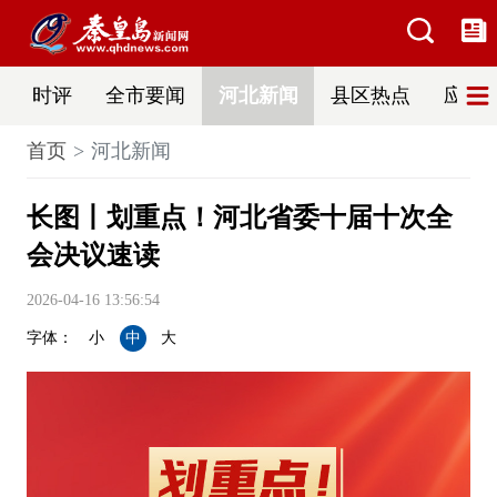
时评
全市要闻
河北新闻
县区热点
应急
首页
河北新闻
长图丨划重点！河北省委十届十次全
会决议速读
2026-04-16 13:56:54
字体：
小
中
大