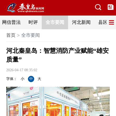
网信普法
时评
全市要闻
河北新闻
县区热
首页
全市要闻
河北秦皇岛：智慧消防产业赋能“雄安
质量”
2026-04-17 08:35:02
字体：
小
中
大