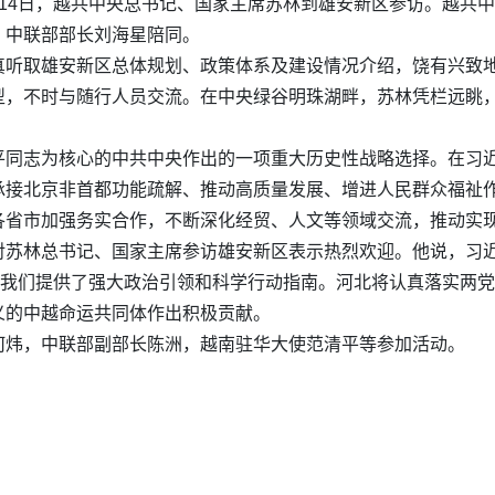
14日，越共中央总书记、国家主席苏林到雄安新区参访。越共
，中联部部长刘海星陪同。
真听取雄安新区总体规划、政策体系及建设情况介绍，饶有兴致
型，不时与随行人员交流。在中央绿谷明珠湖畔，苏林凭栏远眺
平同志为核心的中共中央作出的一项重大历史性战略选择。在习
承接北京非首都功能疏解、推动高质量发展、增进人民群众福祉
各省市加强务实合作，不断深化经贸、人文等领域交流，推动实
对苏林总书记、国家主席参访雄安新区表示热烈欢迎。他说，习
为我们提供了强大政治引领和科学行动指南。河北将认真落实两
义的中越命运共同体作出积极贡献。
何炜，中联部副部长陈洲，越南驻华大使范清平等参加活动。