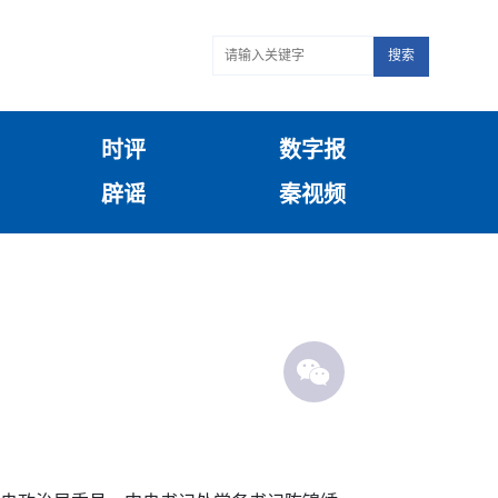
搜索
时评
数字报
辟谣
秦视频