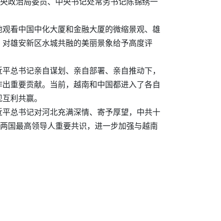
中央政治局委员、中央书记处常务书记陈锦绣一
地观看中国中化大厦和金融大厦的微缩景观、雄
，对雄安新区水城共融的美丽景象给予高度评
近平总书记亲自谋划、亲自部署、亲自推动下，
作出重要贡献。当前，越南和中国都进入了各自
现互利共赢。
近平总书记对河北充满深情、寄予厚望，中共十
党两国最高领导人重要共识，进一步加强与越南