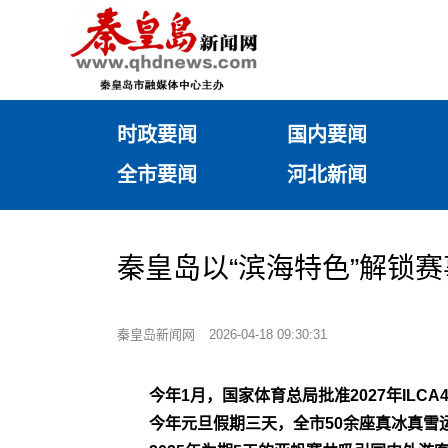
时政要闻
国内要闻
全市要闻
河北新闻
秦皇岛以“滨海特色”解锁
秦皇岛新闻网
2026-04-18 09:30:31
今年1月，国家体育总局批准2027年IL
今年元旦假期三天，全市50余座真冰真雪