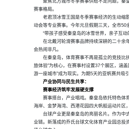
聚焦北方城市冬季赛事供给不足问题，秦
赛事格局。
老君顶冰雪王国是冬季赛事经济的生动缩影
动会等专业赛事。今年元旦假期三天，全市50
“带孩子感受秦皇岛的冰雪世界，亲子互动
在北戴河轮滑赛事品牌持续深耕的二十余
会热闹非凡。
在秦皇岛，体育赛事不再是孤立的竞技比拼
旅体验”为核心，在赛事村设置37个展区，涵
游一座城市”成为现实。为期5天的亚帆赛共吸引
产业协同与民生共享：
赛事经济筑牢发展硬支撑
赛事搭台，产业唱戏。秦皇岛依托特色体育
海岸、金梦海湾、西港花园四大帆船运动片区，
台球产业更是秦皇岛的亮丽名片。作为中
业链。新落成的乔氏台球文化体育产业园总投资