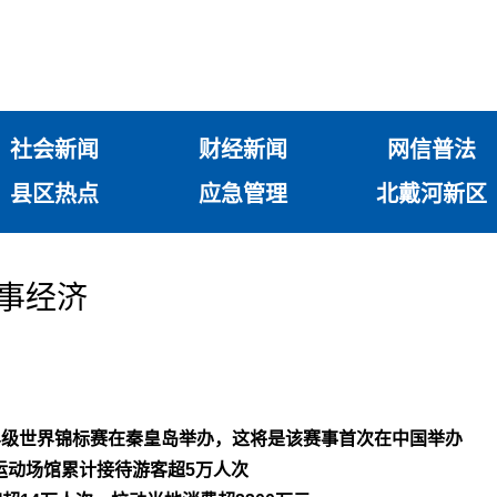
社会新闻
财经新闻
网信普法
县区热点
应急管理
北戴河新区
赛事经济
CA4级世界锦标赛在秦皇岛举办，这将是该赛事首次在中国举办
运动场馆累计接待游客超5万人次