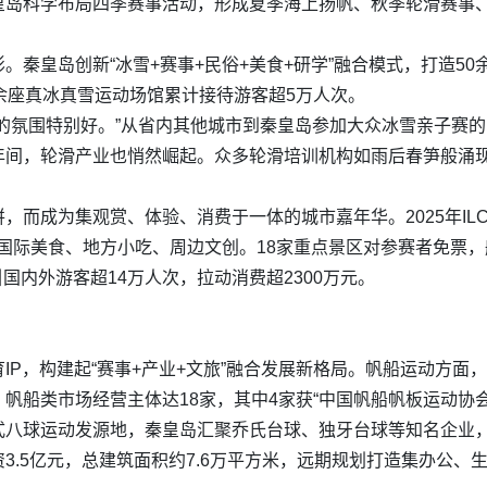
皇岛科学布局四季赛事活动，形成夏季海上扬帆、秋季轮滑赛事
。秦皇岛创新“冰雪+赛事+民俗+美食+研学”融合模式，打造5
余座真冰真雪运动场馆累计接待游客超5万人次。
的氛围特别好。”从省内其他城市到秦皇岛参加大众冰雪亲子赛
年间，轮滑产业也悄然崛起。众多轮滑培训机构如雨后春笋般涌
，而成为集观赏、体验、消费于一体的城市嘉年华。2025年IL
盖国际美食、地方小吃、周边文创。18家重点景区对参赛者免票
国内外游客超14万人次，拉动消费超2300万元。
IP，构建起“赛事+产业+文旅”融合发展新格局。帆船运动方面
帆船类市场经营主体达18家，其中4家获“中国帆船帆板运动协
式八球运动发源地，秦皇岛汇聚乔氏台球、独牙台球等知名企业
3.5亿元，总建筑面积约7.6万平方米，远期规划打造集办公