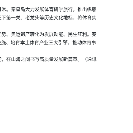
日常。秦皇岛大力发展体育研学旅行，推出帆船
天下第一关、老龙头等历史文化地标，将体育实
优势、奥运遗产转化为发展动能、民生红利。秦
设施、培育本土体育产业三大引擎，推动体育事
能，在山海之间书写高质量发展新篇章。（通讯