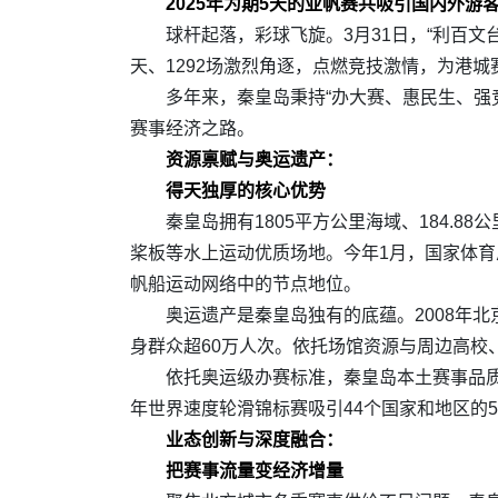
2025年为期5天的亚帆赛共吸引国内外游客
球杆起落，彩球飞旋。3月31日，“利百文
天、1292场激烈角逐，点燃竞技激情，为港
多年来，秦皇岛秉持“办大赛、惠民生、强
赛事经济之路。
资源禀赋与奥运遗产：
得天独厚的核心优势
秦皇岛拥有1805平方公里海域、184.
桨板等水上运动优质场地。今年1月，国家体育总
帆船运动网络中的节点地位。
奥运遗产是秦皇岛独有的底蕴。2008年
身群众超60万人次。依托场馆资源与周边高校、
依托奥运级办赛标准，秦皇岛本土赛事品质
年世界速度轮滑锦标赛吸引44个国家和地区的
业态创新与深度融合：
把赛事流量变经济增量