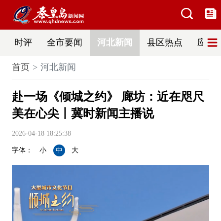
时评
全市要闻
河北新闻
县区热点
应急
首页
河北新闻
赴一场《倾城之约》 廊坊：近在咫尺
美在心尖丨冀时新闻主播说
2026-04-18 18:25:38
字体：
小
中
大