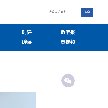
搜索
时评
数字报
辟谣
秦视频