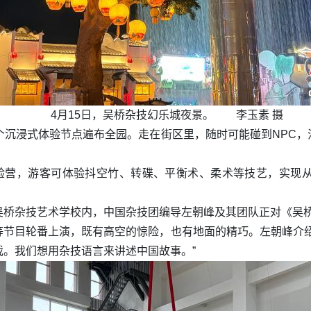
4月15日，吴桥杂技幻乐城夜景。 李玉素 摄
个沉浸式体验节点遍布全园。走在街区里，随时可能碰到NPC
体验营，游客可体验抖空竹、转碟、平衡术、柔术等技艺，实现
吴桥杂技艺术学校内，中国杂技团编导左朝峰及其团队正对《吴
等节目轮番上演，既有高空的惊险，也有地面的精巧。左朝峰介绍
。我们想用杂技语言来讲述中国故事。”