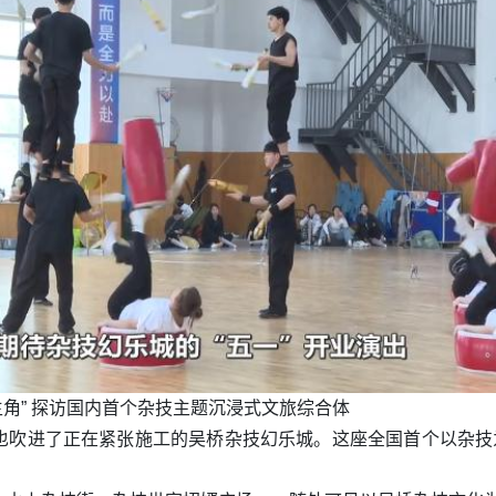
“主角” 探访国内首个杂技主题沉浸式文旅综合体
也吹进了正在紧张施工的吴桥杂技幻乐城。这座全国首个以杂技为