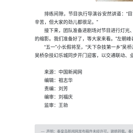
排练间隙，节目执行导演谷安然讲道：“目
辛苦，但大家的劲儿都很足。”
接下来，团队准备进剧场对节目进行灯光
的缩影。我们准备好了，等大家来看。”左朝峰
“五一”小长假将至，“天下杂技第一乡”吴
吴桥杂技幻乐城同步开门迎客，以交通联动、业
来源：中国新闻网
编辑：祖志华
责编：刘芳
编审：刘福庆
监审：王勍
声明：秦皇岛新闻网发布稿件未经许可，谢绝转载。秦