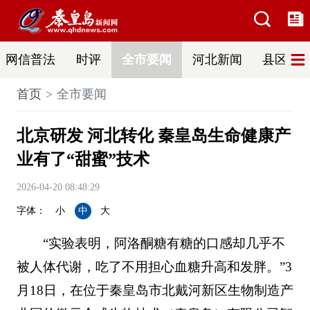
网信普法
时评
全市要闻
河北新闻
县区热
首页
全市要闻
北京研发 河北转化 秦皇岛生命健康产
业有了“甜蜜”技术
2026-04-20 08:48:29
字体：
小
中
大
“实验表明，阿洛酮糖有糖的口感却几乎不
被人体代谢，吃了不用担心血糖升高和发胖。”3
月18日，在位于秦皇岛市北戴河新区生物制造产