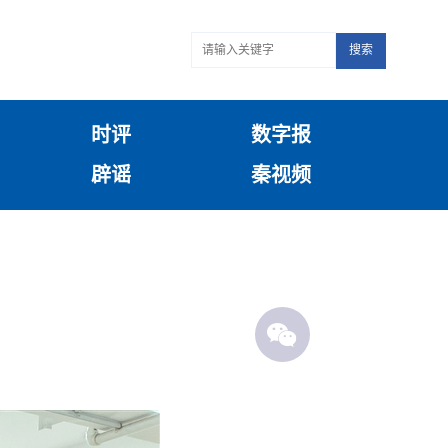
搜索
时评
数字报
辟谣
秦视频