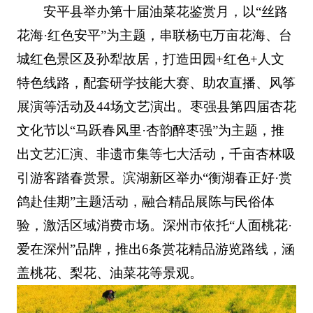
安平县举办第十届油菜花鉴赏月，以“丝路
花海·红色安平”为主题，串联杨屯万亩花海、台
城红色景区及孙犁故居，打造田园+红色+人文
特色线路，配套研学技能大赛、助农直播、风筝
展演等活动及44场文艺演出。枣强县第四届杏花
文化节以“马跃春风里·杏韵醉枣强”为主题，推
出文艺汇演、非遗市集等七大活动，千亩杏林吸
引游客踏春赏景。滨湖新区举办“衡湖春正好·赏
鸽赴佳期”主题活动，融合精品展陈与民俗体
验，激活区域消费市场。深州市依托“人面桃花·
爱在深州”品牌，推出6条赏花精品游览路线，涵
盖桃花、梨花、油菜花等景观。