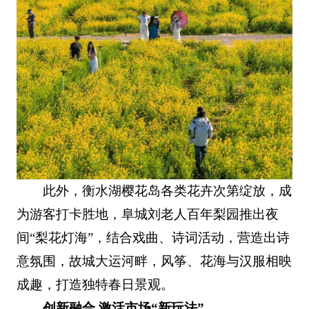
此外，衡水湖樱花岛各类花卉次第绽放，成
为游客打卡胜地，阜城刘老人百年梨园推出夜
间“梨花灯海”，结合戏曲、诗词活动，营造出诗
意氛围，故城大运河畔，风筝、花海与汉服相映
成趣，打造独特春日景观。
创新融合 激活市场“新玩法”