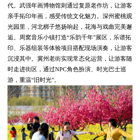
代。武强年画博物馆则通过复原老作坊，让游客
亲手拓印年画，感受传统文化魅力。深州蜜桃观
光园里，河北梆子悠扬响起，花海与戏曲完美邂
逅。周窝音乐小镇打造“乐韵千年”展区，乐谱拓
印、乐器组装等体验项目搭配现场演奏，让游客
沉浸其中。冀州老街实现常态化运营，让游客随
时走进街区，通过NPC角色扮演、时光巴士巡
游，重温“旧时光”。