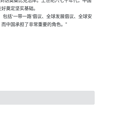
队到访莫桑比克沿岸。上世纪六七十年代，中国
友好奠定坚实基础。
包括‘一带一路’倡议、全球发展倡议、全球安
而中国承担了非常重要的角色。”