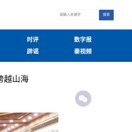
搜索
时评
数字报
辟谣
秦视频
跨越山海