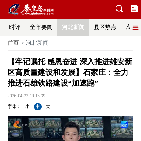
时评
全市要闻
河北新闻
县区热点
应急
首页
河北新闻
【牢记嘱托 感恩奋进 深入推进雄安新
区高质量建设和发展】石家庄：全力
推进石雄铁路建设“加速跑”
2026-04-22 19:13:39
字体：
小
中
大