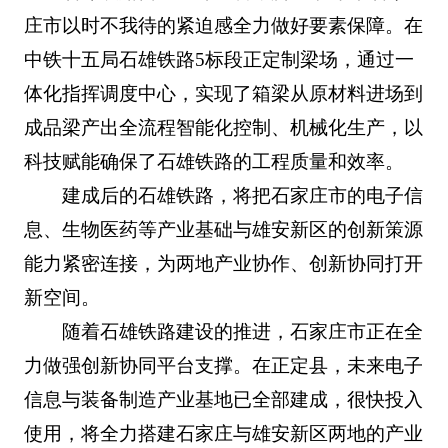
庄市以时不我待的紧迫感全力做好要素保障。在
中铁十五局石雄铁路5标段正定制梁场，通过一
体化指挥调度中心，实现了箱梁从原材料进场到
成品梁产出全流程智能化控制、机械化生产，以
科技赋能确保了石雄铁路的工程质量和效率。
建成后的石雄铁路，将把石家庄市的电子信
息、生物医药等产业基础与雄安新区的创新策源
能力紧密连接，为两地产业协作、创新协同打开
新空间。
随着石雄铁路建设的推进，石家庄市正在全
力做强创新协同平台支撑。在正定县，未来电子
信息与装备制造产业基地已全部建成，很快投入
使用，将全力搭建石家庄与雄安新区两地的产业