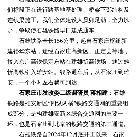
们标段正在进行路基地基处理、桥梁下部结构及
连续梁施工。我们全体建设人员卯足劲，全力以
赴，争取使石雄铁路早日建成通车。
石雄铁路全长156公里，起自石家庄枢纽新
建裕华东站，途经石家庄高新区、正定县等地，
接入京广高铁保定东站在建雄忻高铁场，通过雄
忻高铁引入雄安站。线路通车后，从石家庄到雄
安，一个小时左右就可到达。
石家庄市发改委二级调研员 蒋相建
：石雄
铁路是雄安新区“四纵两横”铁路交通网的重要组
成部分，是构建雄安新区综合交通网的重要一
环，也是石家庄到北京的铁路交通的第二通道。
石雄铁路自2024年12月底开工以来，石家