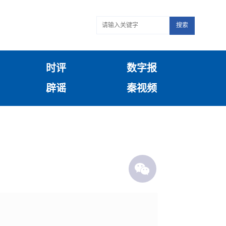
搜索
时评
数字报
辟谣
秦视频