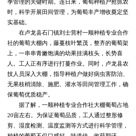
季管理的关键时期。连日来，葡萄种植户抢抓农
时，科学开展田间管理，为葡萄丰产增收奠定坚
实基础。
在卢龙县石门镇刘士营村一顺种植专业合作
社的葡萄大棚内，藤蔓枝叶繁茂，整齐的葡萄架
上，一串串青嫩饱满的幼果挂满枝头，长势喜
人。工人正有序进行打蔓作业。同时，卢龙县农
技人员深入大棚，指导种植户做好病虫害防治、
无果枝梢清除、施肥、灌水等田间管理工作，确
保葡萄优质稳产。
据了解，一顺种植专业合作社大棚葡萄占地
20亩左右。为保证葡萄品质，工人通过整形修
剪、湿度检测、温度监测等方式进行科学管理，
种植的葡萄不仅口感好、味道佳，收获期还