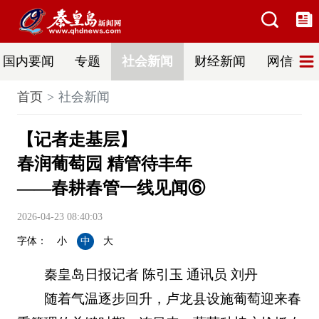
国内要闻
专题
社会新闻
财经新闻
网信普法
首页
社会新闻
【记者走基层】
春润葡萄园 精管待丰年
——春耕春管一线见闻⑥
2026-04-23 08:40:03
字体：
小
中
大
秦皇岛日报记者 陈引玉 通讯员 刘丹
随着气温逐步回升，卢龙县设施葡萄迎来春