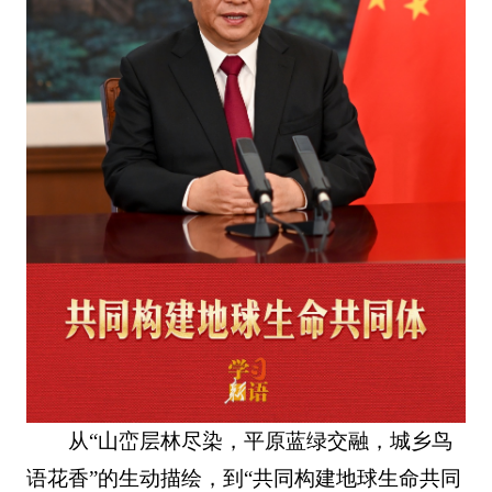
从“山峦层林尽染，平原蓝绿交融，城乡鸟
语花香”的生动描绘，到“共同构建地球生命共同