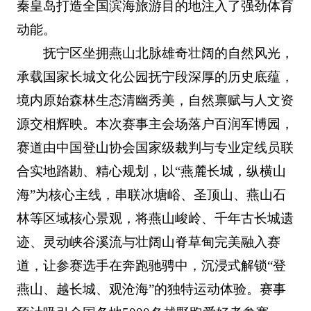
秦皇岛打造全国滨海旅游目的地注入了强劲体育
动能。
抚宁区坐拥燕山北脉雄奇壮阔的自然风光，
承载国家长城文化公园抚宁段深厚的历史底蕴，
境内原始森林生态清幽秀美，自然禀赋与人文资
源交相辉映。本次赛事主会场落户百润军博园，
赛道由中国登山协会国家级裁判与专业定线员联
合实地踏勘、精心规划，以“燕麓长城，纵横山
海”为核心主线，串联冰塘峪、圣顶山、燕山石
林等区域核心景观，将燕山峻岭、千年古长城遗
迹、灵动峡谷溪流与壮阔山脊草甸完美融入赛
道，让参赛选手在奔跑驰骋中，沉浸式解锁“登
燕山、越长城、观沧海”的独特运动体验。赛事