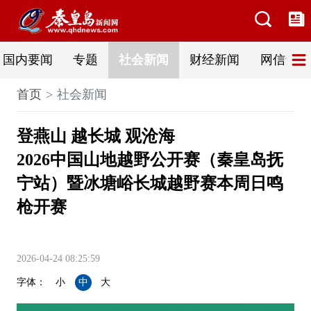
国内要闻
专题
社会新闻
财经新闻
网信普法
首页
社会新闻
登燕山 越长城 观沧海
2026中国山地越野公开赛（秦皇岛抚
宁站）暨冰塘峪长城越野赛本周日鸣
枪开赛
2026-04-24 08:25:59
字体：
小
中
大