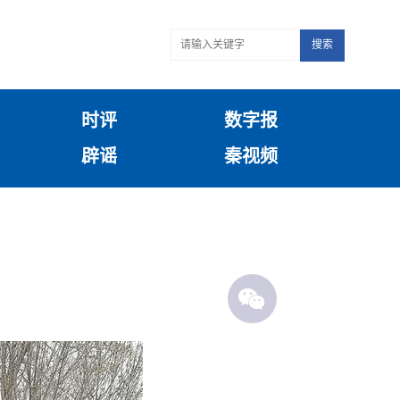
搜索
时评
数字报
辟谣
秦视频