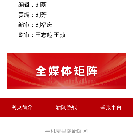
编辑：刘菡
责编：刘芳
编审：刘福庆
监审：王志起 王勍
网页简介
新闻热线
举报平台
手机秦皇岛新闻网