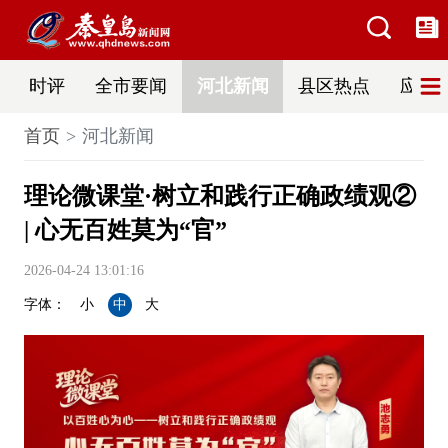
时评
全市要闻
河北新闻
县区热点
应急
首页
河北新闻
理论微课堂·树立和践行正确政绩观②
| 心无百姓莫为“官”
2026-04-24 13:01:16
字体：
小
中
大