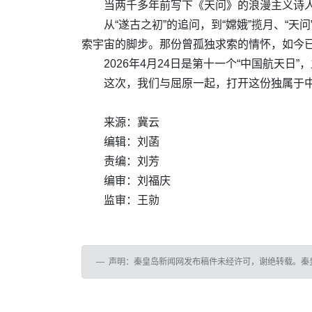
当两千多年前写下《天问》的浪漫主义诗
从“遂古之初”的追问，到“嫦娥”揽月、“
索宇宙的脚步。那份曾孤独求索的情怀，如今已
2026年4月24日是第十一个“中国航天日
这次，我们与屈原一起，打开这份独属于
来源：冀云
编辑：刘菡
责编：刘芳
编审：刘福庆
监审：王勍
声明：秦皇岛新闻网发布稿件未经许可，谢绝转载。秦