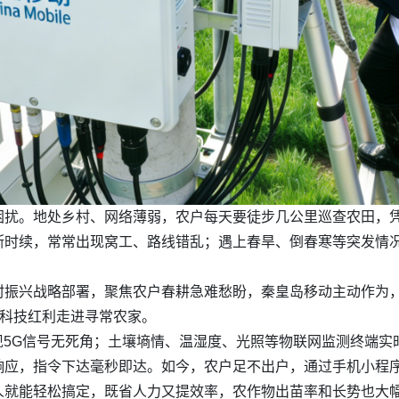
困扰。地处乡村、网络薄弱，农户每天要徒步几公里巡查农田，
断时续，常常出现窝工、路线错乱；遇上春旱、倒春寒等突发情
村振兴战略部署，聚焦农户春耕急难愁盼，秦皇岛移动主动作为，
让科技红利走进寻常农家。
现5G信号无死角；土壤墒情、温湿度、光照等物联网监测终端实
响应，指令下达毫秒即达。如今，农户足不出户，通过手机小程
人就能轻松搞定，既省人力又提效率，农作物出苗率和长势也大