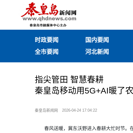
时政要闻
国内要闻
全市要闻
河北新闻
指尖管田 智慧春耕
秦皇岛移动用5G+AI暖了
秦皇岛新闻网
2026-04-24 17:04:22
春风送暖，冀东沃野进入春耕大忙时节。