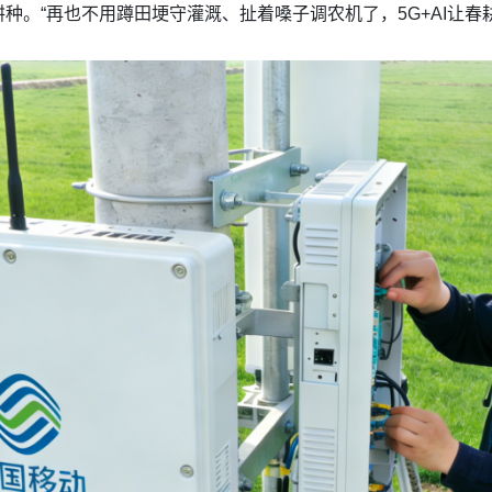
种。“再也不用蹲田埂守灌溉、扯着嗓子调农机了，5G+AI让