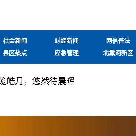
社会新闻
财经新闻
网信普法
县区热点
应急管理
北戴河新区
春云笼皓月，悠然待晨晖