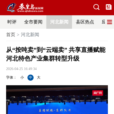
时评
全市要闻
河北新闻
县区热点
应急
首页
河北新闻
从“按吨卖”到“云端卖” 共享直播赋能
河北特色产业集群转型升级
2026-04-25 16:49:34
字体：
小
中
大