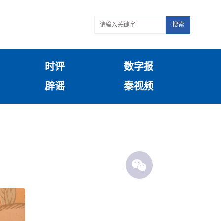
搜索
时评
数字报
辟谣
秦视频