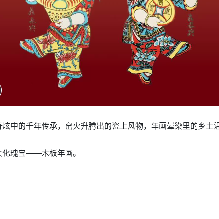
奇炫中的千年传承，窑火升腾出的瓷上风物，年画晕染里的乡土
文化瑰宝——木板年画。