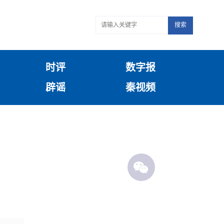
搜索
时评
数字报
辟谣
秦视频