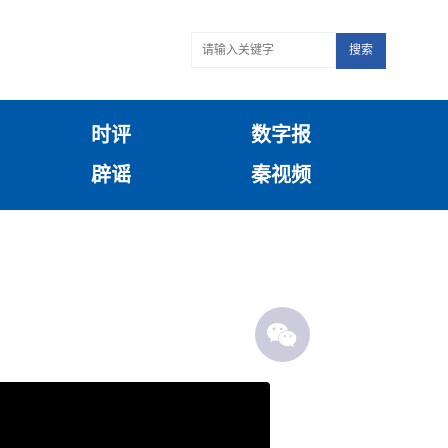
搜索
时评
数字报
辟谣
秦视频