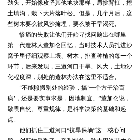
劲头，开始像攻坚其他地块那样，肩挑背扛，挖
土填沟，栽下大片落叶松。但是，几个月后，这
些树木要么被风沙掩埋，要么被干旱渴死。
惨痛的失败让他们开始寻找问题出在哪里。
第一代造林人董加仑回忆，当时技术人员扎进沙
窝子里仔细观察土壤、树木，排查种植的每一个
环节，后来发现，三道河口干旱、风大，土地沙
化程度深，别处的造林办法在这里不适合。
“不能照搬别处的经验，搞‘一个方子治百
病’，还是要实事求是，因地制宜。”董加仑说，
敬畏自然、尊重规律，是科学决策的基础和起
点。
他们抓住三道河口“抗旱保墒”这一核心问