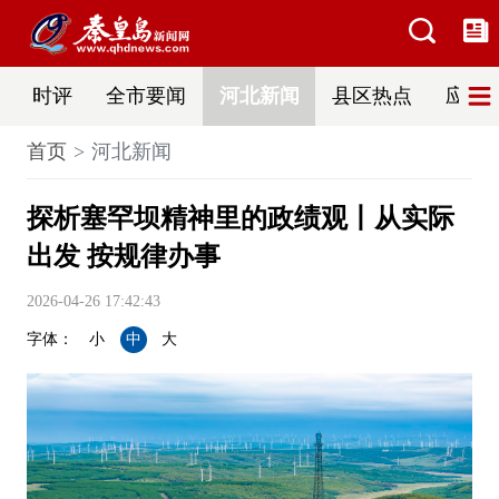
时评
全市要闻
河北新闻
县区热点
应急
首页
河北新闻
探析塞罕坝精神里的政绩观丨从实际
出发 按规律办事
2026-04-26 17:42:43
字体：
小
中
大