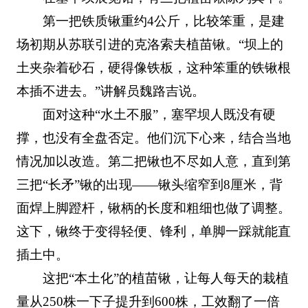
第一把铁质锹重约4公斤，比较笨重，是建
场初期从苏联引进的克洛索夫植苗锹。“坝上的
土夹杂着砂石，硬得像铁板，这种笨重的铁锹根
本插不进去。”讲解员魏路吉说。
面对这种“水土不服”，塞罕坝人既没有硬
撑，也没有全盘否定。他们沉下心来，结合当地
情况加以改造。第二把锹也不尽如人意，直到第
三把“长矛”锹的出现——锹头缩窄到8厘米，背
面焊上脚蹬杆，锹柄的长度和粗细也做了调整。
这下，锹终于变得轻便、锋利，单脚一踩就能直
插土中。
这把“本土化”的植苗锹，让每人每天的栽植
量从250株一下子提升到600株，工效翻了一倍