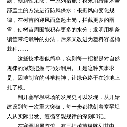
题，创新性采取了一系列措施：秋末用给苗木全
部盖土的方法进行防风保水；根据风向变化规
律，在树苗的迎风面垒起土岗，拦截更多的雨
雪，使树苗周围能积存更多的水分；发明用柳条
编筐带坨栽种的办法，后来又改进为塑料容器桶
栽种……
这些技术看似简单，实则每一招都是对自然
规律的深刻把握与巧妙利用。正是这种实事求
是、因地制宜的科学精神，让绿色终于在沙地上
扎了根。
翻开塞罕坝林场的发展史可以发现，从开始
建设到每一次重大突破，每一步都镌刻着塞罕坝
人从实际出发、遵循客观规律的深刻印记。
在塞罕坝展览馆，有三把植苗锹陈列其中。