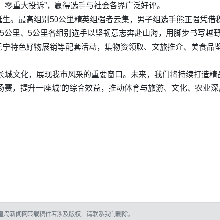
、零重大投诉”，赢得选手与社会各界广泛好评。
诞生。最高组别50公里精英组强者云集，男子组选手熊正强凭借
15公里、5公里各组别选手以坚韧意志奔赴山海，用脚步书写越
抚宁特色好物展销等配套活动，集物资领取、文旅推介、美食品
。
示长城文化，展现我市风采的重要窗口。未来，我们将持续打造精
场赛，提升一座城’的综合效益，推动体育与旅游、文化、农业深
皇岛新闻网转载稿件若涉及版权，请联系我们删除。