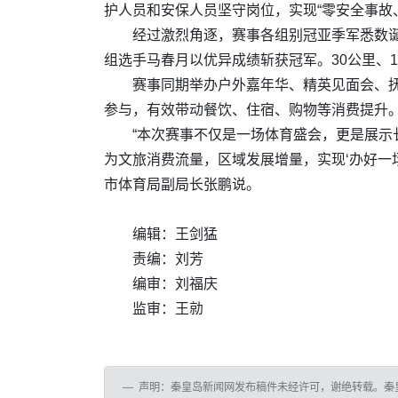
护人员和安保人员坚守岗位，实现“零安全事故
经过激烈角逐，赛事各组别冠亚季军悉数
组选手马春月以优异成绩斩获冠军。30公里、
赛事同期举办户外嘉年华、精英见面会、
参与，有效带动餐饮、住宿、购物等消费提升
“本次赛事不仅是一场体育盛会，更是展
为文旅消费流量，区域发展增量，实现‘办好一
市体育局副局长张鹏说。
编辑：王剑猛
责编：刘芳
编审：刘福庆
监审：王勍
声明：秦皇岛新闻网发布稿件未经许可，谢绝转载。秦