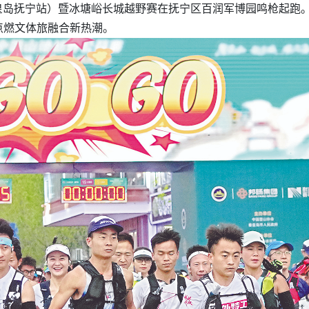
秦皇岛抚宁站）暨冰塘峪长城越野赛在抚宁区百润军博园鸣枪起跑。
点燃文体旅融合新热潮。