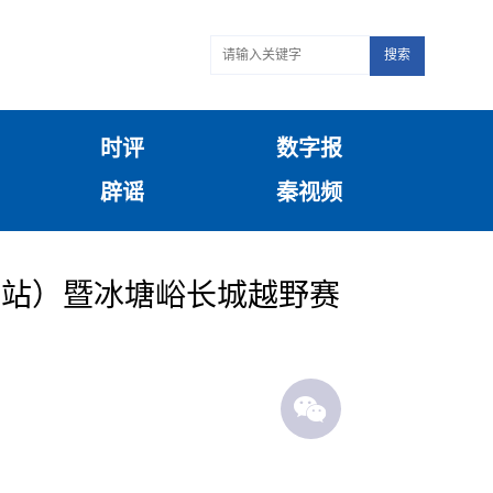
搜索
时评
数字报
辟谣
秦视频
宁站）暨冰塘峪长城越野赛