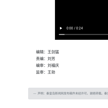
编辑：王剑猛
责编：刘芳
编审：刘福庆
监审：王勍
声明：秦皇岛新闻网发布稿件未经许可，谢绝转载。秦