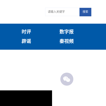
搜索
时评
数字报
辟谣
秦视频