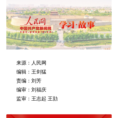
来源：人民网
编辑：王剑猛
责编：刘芳
编审：刘福庆
监审：王志起 王勍