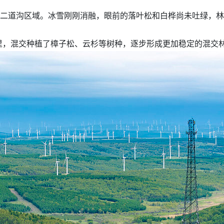
场二道沟区域。冰雪刚刚消融，眼前的落叶松和白桦尚未吐绿，
里，混交种植了樟子松、云杉等树种，逐步形成更加稳定的混交