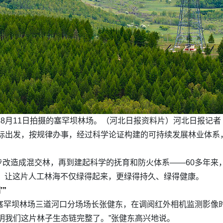
5年8月11日拍摄的塞罕坝林场。（河北日报资料片）河北日报记者 
际出发，按规律办事，经过科学论证构建的可持续发展林业体系
步改造成混交林，再到建起科学的抚育和防火体系——60多年来
坚持，让这片人工林海不仅绿得起来，更绿得持久、绿得健康。
”
初，塞罕坝林场三道河口分场场长张健东，在调阅红外相机监测影
明我们这片林子生态链完整了。”张健东高兴地说。