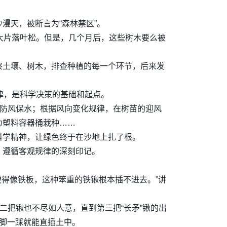
漫天，被断言为“森林禁区”。
大片落叶松。但是，几个月后，这些树木要么被
察土壤、树木，排查种植的每一个环节，后来发
规律，是科学决策的基础和起点。
行防风保水；根据风向变化规律，在树苗的迎风
为塑料容器桶栽种……
科学精神，让绿色终于在沙地上扎了根。
、遵循客观规律的深刻印记。
硬得像铁板，这种笨重的铁锹根本插不进去。”讲
二把锹也不尽如人意，直到第三把“长矛”锹的出
脚一踩就能直插土中。