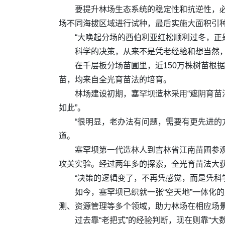
要提升林场生态系统的稳定性和抗逆性，
场不同海拔区域进行试种，最后实施大面积引
“大唤起分场的西伯利亚红松顺利过冬，正
科学的决策，从来不是凭老经验和想当然
在千层板分场苗圃里，近150万株树苗根
苗，均来自全光育苗法的培育。
林场建设初期，塞罕坝造林采用“遮阴育苗
如此”。
“很明显，老办法有问题，需要有更先进的
道。
塞罕坝第一代造林人到吉林省江南苗圃参
攻关实验。经过两年多的探索，全光育苗法大
“决策的逻辑变了，不再凭感觉，而是凭科
如今，塞罕坝已织就一张“空天地”一体化
测、资源管理等多个领域，助力林场在相应场
过去靠“老把式”的经验判断，现在则靠“