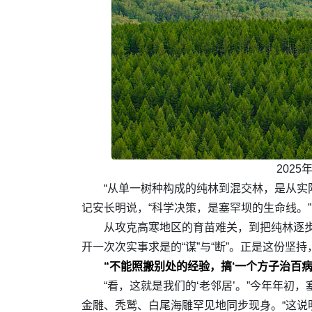
202
“从单一树种构成的纯林到混交林，是从实
记安长明说，“科学决策，是塞罕坝的生命线。”
从攻克高寒地区的育苗难关，到把纯林逐
开一次次实事求是的“谋”与“断”。正是这份
“不能照搬别处的经验，搞‘一个方子治百病’
“看，这就是我们的‘老邻居’。”今年年
金雕、秃鹫、白尾海雕罕见地同步现身。“这说