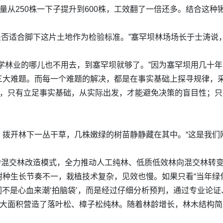
量从250株一下子提升到600株，工效翻了一倍还多。结合这种锹
将是否适合脚下这片土地作为检验标准。”塞罕坝林场场长于士涛
学林业的哪儿也不用去，到塞罕坝就够了。”因为塞罕坝用几十
三大难题。而每一个难题的解决，都是在事实基础上探寻规律，
说，只有立足事实基础，从实际出发，才能避免决策的盲目性；
拨开林下一丛干草，几株嫩绿的树苗静静藏在其中。“这是我们刚
异龄混交林改造模式，全力推动人工纯林、低质低效林向混交林转
种生长节奏不一，栽植技术复杂，见效也慢。如果只看“当年绿化
们不是心血来潮‘拍脑袋’，而是经过仔细分析预判，通过专业论证
人大面积营造了落叶松、樟子松纯林。随着林龄增长，林木结构