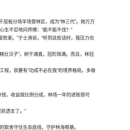
千层板分场羊场营林区，成为“林三代”。她万万
心生不忍地问师傅：“能不能不伐？”
败家。”于士涛说，“听到这些话时，我压力也
“精壮汉子”，树干通直，冠形饱满。而且，林冠
工程，就要有“功成不必在我”的境界格局，多做
分钱，收益按比例分成，林场一年的进账很可
前透支了。”
性的取舍守住生态底线，守护林海根基。