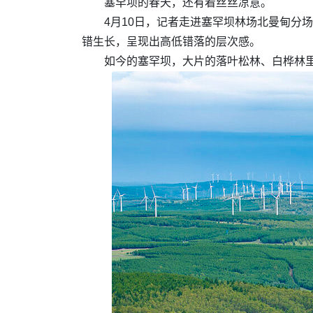
塞罕坝的春天，还有着丝丝凉意。
4月10日，记者走进塞罕坝林场北曼甸分
错生长，呈现出高低错落的层次感。
如今的塞罕坝，大片的落叶松林、白桦林