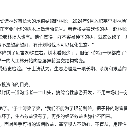
”造林故事长大的承德姑娘赵林聪，2024年9月入职塞罕坝林场
即在需要间伐的树木上做清晰记号。看着将要被砍伐的树，赵林聪
些老林场人也有。他们觉得，好不容易种下的树，就这么砍了，是
不是越高越好，有计划地伐木可以优化生态。”
本降到了每亩20株左右。树木看似少了，但留下的每一棵都成了
单一的人工林开始向复层异龄混交结构蜕变。
受历史检验。”于士涛认为，生态治理是一项长期、系统和艰苦的
多投资商的目光。
想封闭一道沟或者一个山头，搞综合性旅游开发，不用林场出一
绝了。”于士涛笑了笑，“我们不能为了眼前利益，把子孙的财富提
破坏了，生态效益没有了，再多的经济效益也弥补不回来。
祉。面对唾手可得的短期收益，塞罕坝人不动心、不盲从，用理