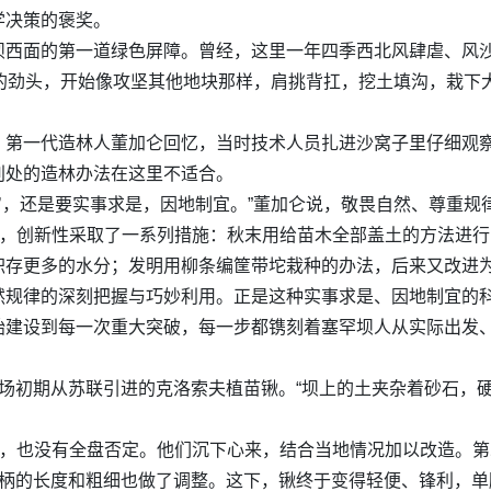
学决策的褒奖。
西面的第一道绿色屏障。曾经，这里一年四季西北风肆虐、风沙
难的劲头，开始像攻坚其他地块那样，肩挑背扛，挖土填沟，栽下
。第一代造林人董加仑回忆，当时技术人员扎进沙窝子里仔细观
别处的造林办法在这里不适合。
病’，还是要实事求是，因地制宜。”董加仑说，敬畏自然、尊重
题，创新性采取了一系列措施：秋末用给苗木全部盖土的方法进
积存更多的水分；发明用柳条编筐带坨栽种的办法，后来又改进
然规律的深刻把握与巧妙利用。正是这种实事求是、因地制宜的
始建设到每一次重大突破，每一步都镌刻着塞罕坝人从实际出发
。
场初期从苏联引进的克洛索夫植苗锹。“坝上的土夹杂着砂石，
撑，也没有全盘否定。他们沉下心来，结合当地情况加以改造。第
锹柄的长度和粗细也做了调整。这下，锹终于变得轻便、锋利，单