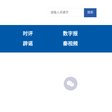
搜索
时评
数字报
辟谣
秦视频