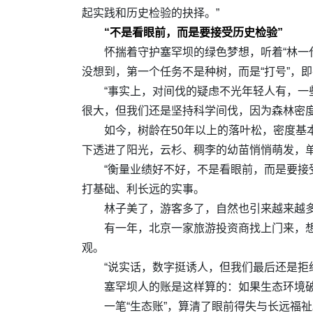
起实践和历史检验的抉择。”
“不是看眼前，而是要接受历史检验”
怀揣着守护塞罕坝的绿色梦想，听着“林一代
没想到，第一个任务不是种树，而是“打号”，
“事实上，对间伐的疑虑不光年轻人有，一
很大，但我们还是坚持科学间伐，因为森林密度
如今，树龄在50年以上的落叶松，密度基
下透进了阳光，云杉、稠李的幼苗悄悄萌发，
“衡量业绩好不好，不是看眼前，而是要接
打基础、利长远的实事。
林子美了，游客多了，自然也引来越来越
有一年，北京一家旅游投资商找上门来，
观。
“说实话，数字挺诱人，但我们最后还是拒
塞罕坝人的账是这样算的：如果生态环境
一笔“生态账”，算清了眼前得失与长远福