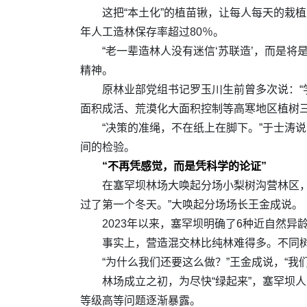
这把“本土化”的植苗锹，让每人每天的栽植
年人工造林保存率超过80％。
“老一辈造林人没有迷信‘苏联造’，而是
精神。
原林业部党组书记罗玉川生前曾多次说：“
面积成活、荒漠化大面积控制等高寒地区植树
“决策的准绳，不在纸上在脚下。”于士涛
间的检验。
“不再凭感觉，而是凭科学的论证”
在塞罕坝林场大唤起分场小梨树沟营林区，
过了第一个冬天。”大唤起分场场长王金成说。
2023年以来，塞罕坝明确了6种近自然
事实上，营造混交林比纯林难得多。不同树
“为什么我们还要这么做？”王金成说，“我
林场成立之初，为尽快“绿起来”，塞罕坝
等级高等问题逐渐暴露。