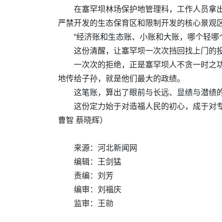
在塞罕坝林场保护地管理科，工作人员拿
严禁开发的生态保育区和限制开发的核心景观
“经济账和生态账、小账和大账，哪个轻哪
这份清醒，让塞罕坝一次次挡回找上门的
一次次的拒绝，正是塞罕坝人不贪一时之功
地传给子孙，就是他们最大的政绩。
这笔账，算出了眼前与长远、显绩与潜绩的
这份定力始于对造福人民的初心，成于对
曹智 蔡晓辉）
来源：河北新闻网
编辑：王剑猛
责编：刘芳
编审：刘福庆
监审：王勍