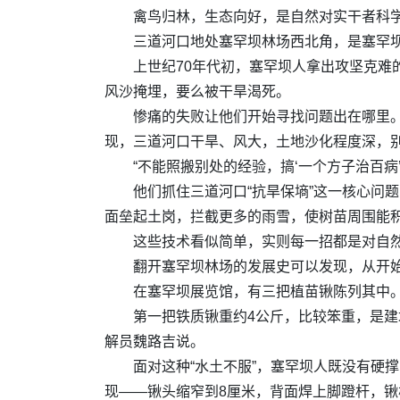
禽鸟归林，生态向好，是自然对实干者科
三道河口地处塞罕坝林场西北角，是塞罕坝
上世纪70年代初，塞罕坝人拿出攻坚克
风沙掩埋，要么被干旱渴死。
惨痛的失败让他们开始寻找问题出在哪里
现，三道河口干旱、风大，土地沙化程度深，
“不能照搬别处的经验，搞‘一个方子治百
他们抓住三道河口“抗旱保墒”这一核心问
面垒起土岗，拦截更多的雨雪，使树苗周围能
这些技术看似简单，实则每一招都是对自
翻开塞罕坝林场的发展史可以发现，从开
在塞罕坝展览馆，有三把植苗锹陈列其中
第一把铁质锹重约4公斤，比较笨重，是建
解员魏路吉说。
面对这种“水土不服”，塞罕坝人既没有硬
现——锹头缩窄到8厘米，背面焊上脚蹬杆，