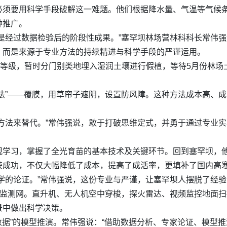
必须要用科学手段破解这一难题。他们根据降水量、气温等气候
种推广。
是经过数据检验后的阶段性成果。”塞罕坝林场营林科科长常伟强
，而是来源于专业方法的持续精进与科学手段的严谨运用。
据等级，暂时分门别类地埋入湿润土壤进行假植，等待5月份林
法”——覆膜，用草帘子遮阴，设置防风障。这种方法成本高、成
方法来替代。”常伟强说，敢于打破思维定式，并勇于通过专业
观学习，掌握了全光育苗的基本技术及关键环节。回到塞罕坝，
获成功，不仅大幅降低了成本，提高了成活率，更填补了国内高
学的论证。”常伟强说，这份专业与严谨，让塞罕坝人摆脱了经
的监测网。直升机、无人机空中穿梭，探火雷达、视频监控地面
景中做出科学决策。
大数据”的模型推演。常伟强说：“借助数据分析、专家论证、模型