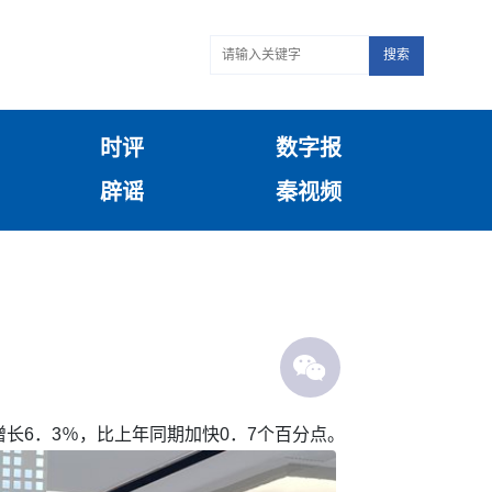
搜索
时评
数字报
辟谣
秦视频
增长6．3％，比上年同期加快0．7个百分点。