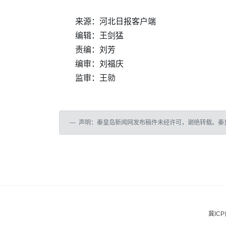
来源：河北日报客户端
编辑：王剑猛
责编：刘芳
编审：刘福庆
监审：王勍
声明：秦皇岛新闻网发布稿件未经许可，谢绝转载。秦
冀ICP