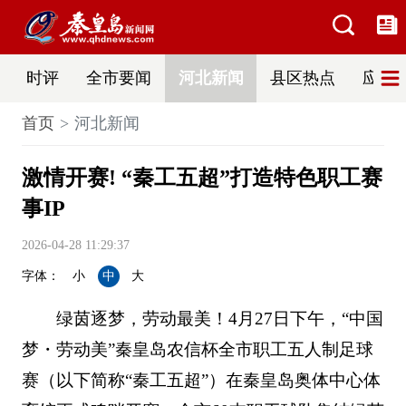
时评
全市要闻
河北新闻
县区热点
应急
首页
河北新闻
激情开赛! “秦工五超”打造特色职工赛
事IP
2026-04-28 11:29:37
字体：
小
中
大
绿茵逐梦，劳动最美！4月27日下午，“中国
梦・劳动美”秦皇岛农信杯全市职工五人制足球
赛（以下简称“秦工五超”）在秦皇岛奥体中心体