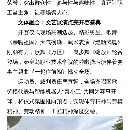
荣誉，突出群众性、参与性与趣味性，真正让职
工当主角、让赛场聚人心。
文体融合：文艺展演点亮开赛盛典
开赛仪式现场高潮迭起、精彩纷呈。歌舞
《亲吻祖国》大气磅礴，武术表演《燃动武魂》
刚劲有力，歌舞《万疆》、曳步舞《绽放》轮番
登场，秦皇岛职业技术学院的啦啦操表演伴着赛
事主题曲《一起往前闯》燃动全场。
运动员、裁判员庄严宣誓，全场齐唱国歌，
劳模代表与智能机器人“秦小工”共同为赛事开
球，将仪式氛围推向顶点，实现体育精神与劳模
精神、劳动精神、工匠精神深度交融。