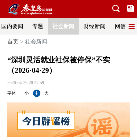
国内要闻
专题
社会新闻
财经新闻
网信普法
首页
社会新闻
“深圳灵活就业社保被停保”不实
（2026·04·29）
2026-04-29 20:27:59
字体：
小
中
大