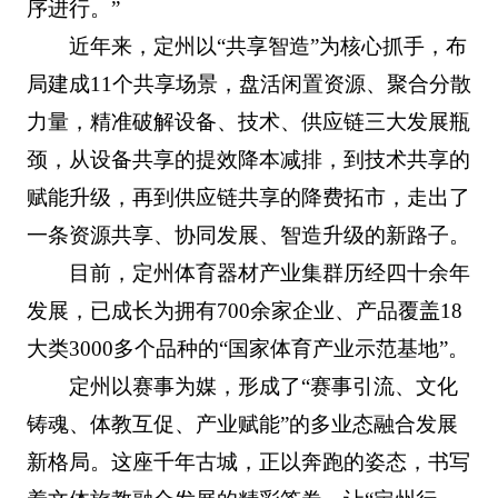
序进行。”
近年来，定州以“共享智造”为核心抓手，布
局建成11个共享场景，盘活闲置资源、聚合分散
力量，精准破解设备、技术、供应链三大发展瓶
颈，从设备共享的提效降本减排，到技术共享的
赋能升级，再到供应链共享的降费拓市，走出了
一条资源共享、协同发展、智造升级的新路子。
目前，定州体育器材产业集群历经四十余年
发展，已成长为拥有700余家企业、产品覆盖18
大类3000多个品种的“国家体育产业示范基地”。
定州以赛事为媒，形成了“赛事引流、文化
铸魂、体教互促、产业赋能”的多业态融合发展
新格局。这座千年古城，正以奔跑的姿态，书写