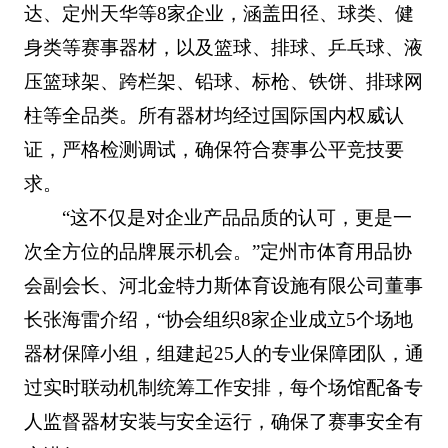
达、定州天华等8家企业，涵盖田径、球类、健
身类等赛事器材，以及篮球、排球、乒乓球、液
压篮球架、跨栏架、铅球、标枪、铁饼、排球网
柱等全品类。所有器材均经过国际国内权威认
证，严格检测调试，确保符合赛事公平竞技要
求。
“这不仅是对企业产品品质的认可，更是一
次全方位的品牌展示机会。”定州市体育用品协
会副会长、河北金特力斯体育设施有限公司董事
长张海雷介绍，“协会组织8家企业成立5个场地
器材保障小组，组建起25人的专业保障团队，通
过实时联动机制统筹工作安排，每个场馆配备专
人监督器材安装与安全运行，确保了赛事安全有