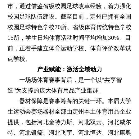
市，通过借鉴省级校园足球改革经验，着力强化
校园足球队伍建设。截至目前，定州已拥有全国
校园足球特色学校70所、省级体育传统特色学校
15所，学生日均体育活动时间平均增加30%。目
前，正着手建立体育运动学校、体育评价改革试
点学校。
产业赋能：激活全域动力
一场场体育赛事背后，是一个以“共享智
造”为支撑的庞大体育用品产业集群。
器材保障是赛事筹备的关键一环。本届大学
生运动会赛场器材全部由定州本土体育用品企业
提供，包括河北金特力斯、河北双云、河北威尔
特、河北银箭、河北飞宇、河北恒达、河北康奥