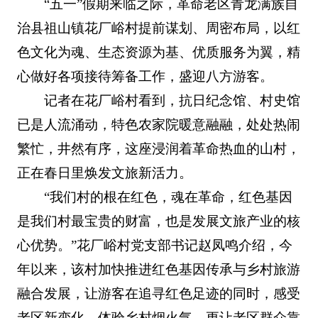
“五一”假期来临之际，革命老区青龙满族自
治县祖山镇花厂峪村提前谋划、周密布局，以红
色文化为魂、生态资源为基、优质服务为翼，精
心做好各项接待筹备工作，盛迎八方游客。
记者在花厂峪村看到，抗日纪念馆、村史馆
已是人流涌动，特色农家院暖意融融，处处热闹
繁忙，井然有序，这座浸润着革命热血的山村，
正在春日里焕发文旅新活力。
“我们村的根在红色，魂在革命，红色基因
是我们村最宝贵的财富，也是发展文旅产业的核
心优势。”花厂峪村党支部书记赵凤鸣介绍，今
年以来，该村加快推进红色基因传承与乡村旅游
融合发展，让游客在追寻红色足迹的同时，感受
老区新变化、体验乡村烟火气，更让老区群众靠