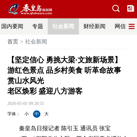
国内要闻
专题
社会新闻
财经新闻
网信普法
首页
社会新闻
【坚定信心 勇挑大梁·文旅新场景】
游红色景点 品乡村美食 听革命故事
赏山水风光
老区焕彩 盛迎八方游客
2026-05-01 09:20:51
字体：
小
中
大
秦皇岛日报记者 陈引玉 通讯员 张宝