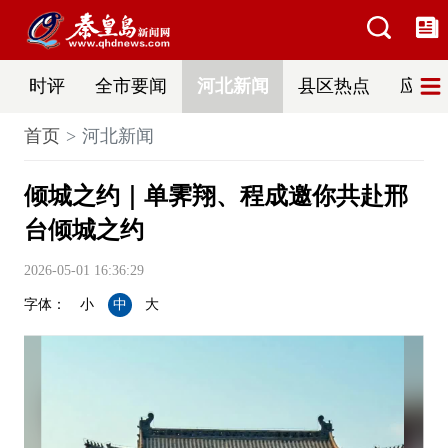
时评
全市要闻
河北新闻
县区热点
应急
首页
河北新闻
倾城之约｜单霁翔、程成邀你共赴邢
台倾城之约
2026-05-01 16:36:29
字体：
小
中
大