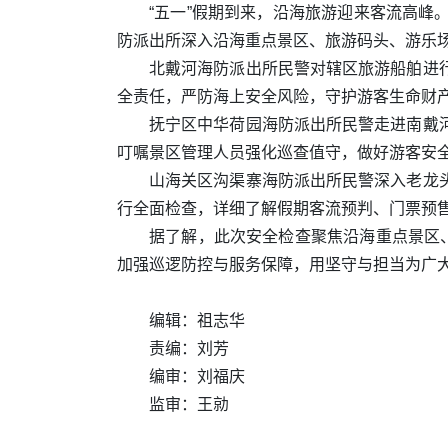
“五一”假期到来，沿海旅游迎来客流高
防派出所深入沿海重点景区、旅游码头、游乐
北戴河海防派出所民警对辖区旅游船舶进
全责任，严防海上安全风险，守护游客生命财
抚宁区中华荷园海防派出所民警走进南戴
叮嘱景区管理人员强化巡查值守，做好游客安
山海关区沟渠寨海防派出所民警深入老龙
行全面检查，详细了解假期客流预判、门票预
据了解，此次安全检查聚焦沿海重点景区
加强巡逻防控与服务保障，用坚守与担当为广
编辑：祖志华
责编：刘芳
编审：刘福庆
监审：王勍