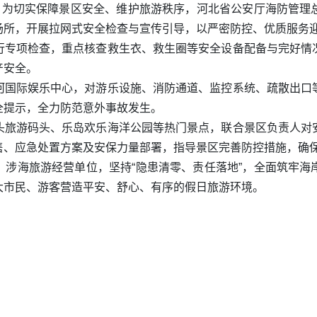
峰。为切实保障景区安全、维护旅游秩序，河北省公安厅海防管理
场所，开展拉网式安全检查与宣传引导，以严密防控、优质服务
行专项检查，重点核查救生衣、救生圈等安全设备配备与完好情
产安全。
河国际娱乐中心，对游乐设施、消防通道、监控系统、疏散出口
全提示，全力防范意外事故发生。
头旅游码头、乐岛欢乐海洋公园等热门景点，联合景区负责人对
售、应急处置方案及安保力量部署，指导景区完善防控措施，确
、涉海旅游经营单位，坚持“隐患清零、责任落地”，全面筑牢海
大市民、游客营造平安、舒心、有序的假日旅游环境。