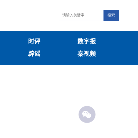
搜索
时评
数字报
辟谣
秦视频