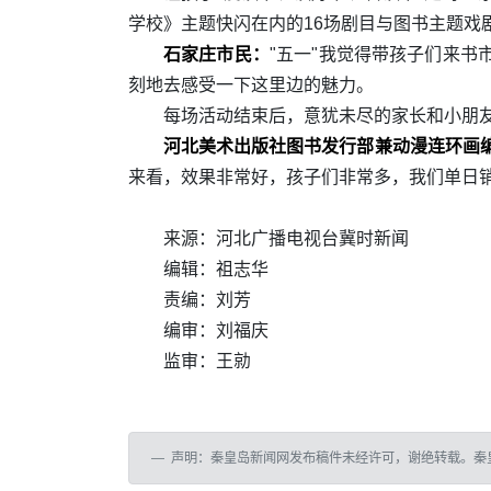
学校》主题快闪在内的16场剧目与图书主题戏
石家庄市民：
"五一"我觉得带孩子们来
刻地去感受一下这里边的魅力。
每场活动结束后，意犹未尽的家长和小朋友
河北美术出版社图书发行部兼动漫连环画编
来看，效果非常好，孩子们非常多，我们单日销
来源：河北广播电视台冀时新闻
编辑：祖志华
责编：刘芳
编审：刘福庆
监审：王勍
声明：秦皇岛新闻网发布稿件未经许可，谢绝转载。秦