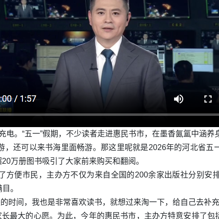
充电。“五一”假期，不少读者走进惠民书市，在墨香氤氲中涵养
出游，还可以来书海里面畅游。那这里呢就是2026年的河北省
超20万册图书吸引了大家前来购买和翻阅。
了方便市民，主办方不仅为来自全国的200余家出版社分别安
满目。
块的时间，我也是非常喜欢读书，就想过来淘一下，给自己去补
个家长最大的心愿。为此，今年的惠民书市，主办方特意安排了包