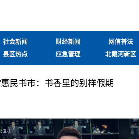
社会新闻
财经新闻
网信普法
县区热点
应急管理
北戴河新区
一”惠民书市：书香里的别样假期