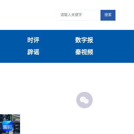
搜索
时评
数字报
辟谣
秦视频