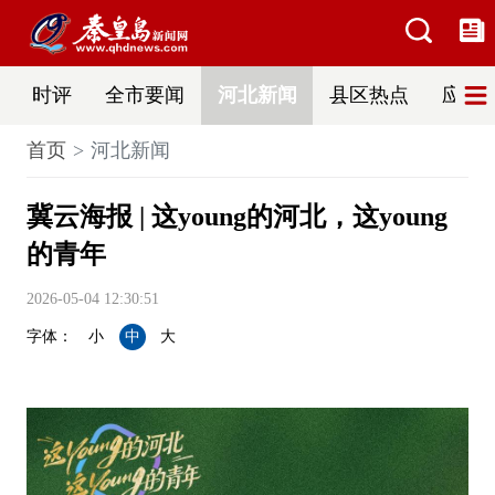
时评
全市要闻
河北新闻
县区热点
应急
首页
河北新闻
冀云海报 | 这young的河北，这young
的青年
2026-05-04 12:30:51
字体：
小
中
大