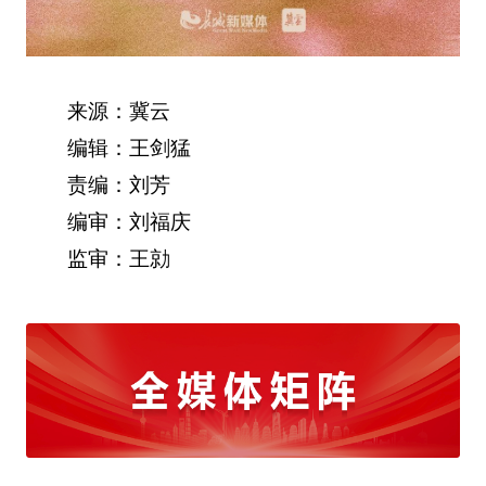
来源：冀云
编辑：王剑猛
责编：刘芳
编审：刘福庆
监审：王勍